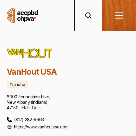
VanHout USA
Tranché
6000 Foundation blvd
,
New Albany
(
Indiana
)
47150
,
États-Unis
(812) 282-9663
https://www.vanhoutusa.com