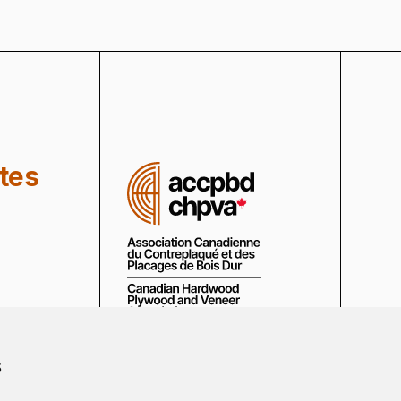
tes
s