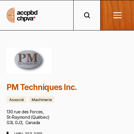
PM Techniques Inc.
Associé
Machinerie
130 rue des Forces
,
St-Raymond
(
Québec
)
G3L 0J3
,
Canada