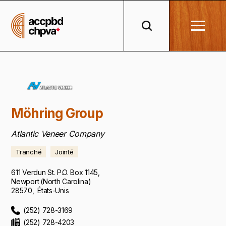
Möhring Group
Atlantic Veneer Company
Tranché
Jointé
611 Verdun St. P.O. Box 1145
,
Newport
(
North Carolina
)
28570
,
États-Unis
(252) 728-3169
(252) 728-4203