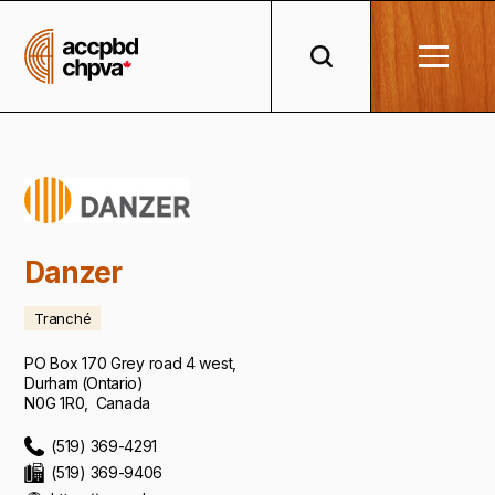
Danzer
Tranché
PO Box 170 Grey road 4 west
,
Durham
(
Ontario
)
N0G 1R0
,
Canada
(519) 369-4291
(519) 369-9406